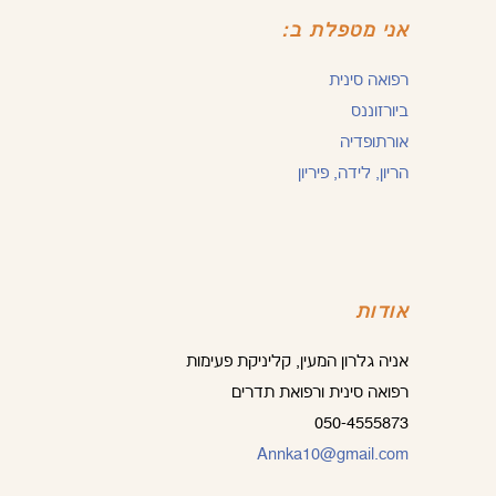
אני מטפלת ב:
רפואה סינית
ביורזוננס
אורתופדיה
הריון, לידה, פיריון
אודות
אניה גלרון המעין, קליניקת פעימות
רפואה סינית ורפואת תדרים
050-4555873
Annka10@gmail.com