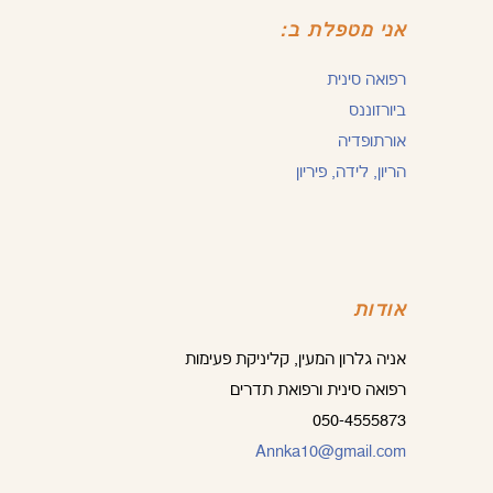
אני מטפלת ב:
רפואה סינית
ביורזוננס
אורתופדיה
הריון, לידה, פיריון
אודות
אניה גלרון המעין, קליניקת פעימות
רפואה סינית ורפואת תדרים
050-4555873
Annka10@gmail.com